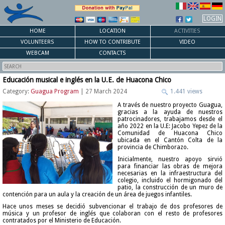
LOGIN
HOME
LOCATION
ACTIVITIES
VOLUNTEERS
HOW TO CONTRIBUTE
VIDEO
WEBCAM
CONTACTS
Educación musical e inglés en la U.E. de Huacona Chico
Category:
Guagua Program
| 27 March 2024
1.441 views
A través de nuestro proyecto Guagua,
gracias a la ayuda de nuestros
patrocinadores, trabajamos desde el
año 2022 en la U.E: Jacobo Yepez de la
Comunidad de Huacona Chico
ubicada en el Cantón Colta de la
provincia de Chimborazo.
Inicialmente, nuestro apoyo sirvió
para financiar las obras de mejora
necesarias en la infraestructura del
colegio, incluido el hormigonado del
patio, la construcción de un muro de
contención para un aula y la creación de un área de juegos infantiles.
Hace unos meses se decidió subvencionar el trabajo de dos profesores de
música y un profesor de inglés que colaboran con el resto de profesores
contratados por el Ministerio de Educación.