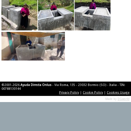
©2001-2026
Ayuda Directa Onlus
- Via Roma, 135 - 23032 Bormio (SO) - Italia - TIN:
00788130144
Privacy Policy
|
Cookie Policy
|
Cookies Usage
Made by
DGworld