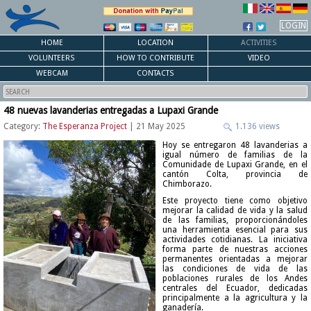
LOGIN
HOME
LOCATION
ACTIVITIES
VOLUNTEERS
HOW TO CONTRIBUTE
VIDEO
WEBCAM
CONTACTS
48 nuevas lavanderias entregadas a Lupaxi Grande
Category:
The Esperanza Project
| 21 May 2025
1.136 views
Hoy se entregaron 48 lavanderias a
igual número de familias de la
Comunidade de Lupaxi Grande, en el
cantón Colta, provincia de
Chimborazo.
Este proyecto tiene como objetivo
mejorar la calidad de vida y la salud
de las familias, proporcionándoles
una herramienta esencial para sus
actividades cotidianas. La iniciativa
forma parte de nuestras acciones
permanentes orientadas a mejorar
las condiciones de vida de las
poblaciones rurales de los Andes
centrales del Ecuador, dedicadas
principalmente a la agricultura y la
ganadería.