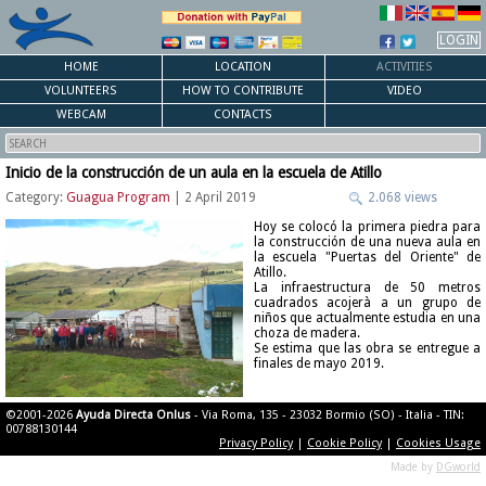
LOGIN
HOME
LOCATION
ACTIVITIES
VOLUNTEERS
HOW TO CONTRIBUTE
VIDEO
WEBCAM
CONTACTS
Inicio de la construcción de un aula en la escuela de Atillo
Category:
Guagua Program
| 2 April 2019
2.068 views
Hoy se colocó la primera piedra para
la construcción de una nueva aula en
la escuela "Puertas del Oriente" de
Atillo.
La infraestructura de 50 metros
cuadrados acojerà a un grupo de
niños que actualmente estudia en una
choza de madera.
Se estima que las obra se entregue a
finales de mayo 2019.
©2001-2026
Ayuda Directa Onlus
- Via Roma, 135 - 23032 Bormio (SO) - Italia - TIN:
00788130144
Privacy Policy
|
Cookie Policy
|
Cookies Usage
Made by
DGworld