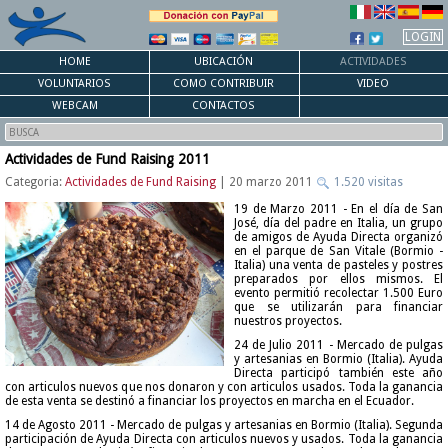
LOGIN
HOME
UBICACIÓN
ACTIVIDADES
VOLUNTARIOS
COMO CONTRIBUIR
VIDEO
WEBCAM
CONTACTOS
Actividades de Fund Raising 2011
Categoria:
Actividades de Fund Raising
| 20 marzo 2011
1.520 visitas
19 de Marzo 2011 - En el día de San
José, día del padre en Italia, un grupo
de amigos de Ayuda Directa organizó
en el parque de San Vitale (Bormio -
Italia) una venta de pasteles y postres
preparados por ellos mismos. El
evento permitió recolectar 1.500 Euro
que se utilizarán para financiar
nuestros proyectos.
24 de Julio 2011 - Mercado de pulgas
y artesanias en Bormio (Italia). Ayuda
Directa participó también este año
con articulos nuevos que nos donaron y con articulos usados. Toda la ganancia
de esta venta se destinó a financiar los proyectos en marcha en el Ecuador.
14 de Agosto 2011 - Mercado de pulgas y artesanias en Bormio (Italia). Segunda
participación de Ayuda Directa con articulos nuevos y usados. Toda la ganancia