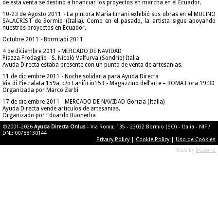
de esta venta se destinó a financiar los proyectos en marcha en el Ecuador.
10-23 de Agosto 2011 - La pintora Maria Errani exhibió sus obras en el MULINO
SALACRIST de Bormio (Italia). Como en el pasado, la artista sigue apoyando
nuestros proyectos en Ecuador.
Octubre 2011 - Bormiadi 2011
4 de diciembre 2011 - MERCADO DE NAVIDAD
Piazza Frodaglio - S. Nicolò Valfurva (Sondrio) Italia
Ayuda Directa estaba presente con un punto de venta de artesanias.
11 de diciembre 2011 - Noche solidaria para Ayuda Directa
Via di Pietralata 159a, c/o Lanificio159 - Magazzino dell’arte – ROMA Hora 19:30
Organizada por Marco Zerbi
17 de diciembre 2011 - MERCADO DE NAVIDAD Gorizia (Italia)
Ayuda Directa vende articulos de artesanias.
Organizado por Edoardo Buonerba
©2001-2026
Ayuda Directa Onlus
- Via Roma, 135 - 23032 Bormio (SO) - Italia - NIF /
DNI: 00788130144
Privacy Policy
|
Cookie Policy
|
Uso de Cookies
Made by
DGworld