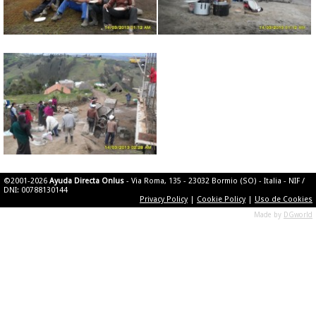
©2001-2026
Ayuda Directa Onlus
- Via Roma, 135 - 23032 Bormio (SO) - Italia - NIF /
DNI: 00788130144
Privacy Policy
|
Cookie Policy
|
Uso de Cookies
Made by
DGworld