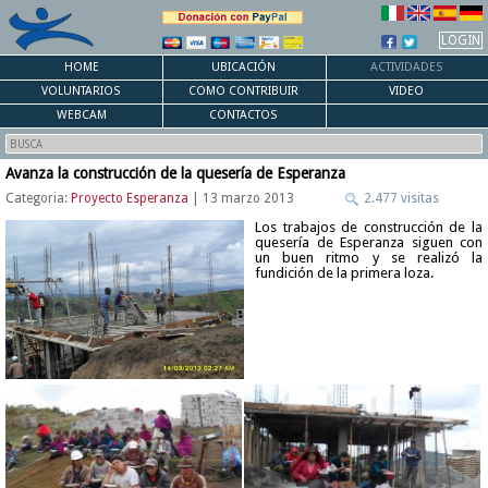
LOGIN
HOME
UBICACIÓN
ACTIVIDADES
VOLUNTARIOS
COMO CONTRIBUIR
VIDEO
WEBCAM
CONTACTOS
Avanza la construcción de la quesería de Esperanza
Categoria:
Proyecto Esperanza
| 13 marzo 2013
2.477 visitas
Los trabajos de construcción de la
quesería de Esperanza siguen con
un buen ritmo y se realizó la
fundición de la primera loza.