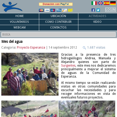
LOGIN
HOME
UBICACIÓN
ACTIVIDADES
VOLUNTARIOS
COMO CONTRIBUIR
VIDEO
WEBCAM
CONTACTOS
Mes del agua
Categoria:
Proyecto Esperanza
| 14 septiembre 2012
1.687 visitas
Gracias a la presencia de tres
hidrogeólogos Andrea, Manuela y
Alejandro quienes son parte de
Surgentes
, este mes nos dedicaremos
principalmente a mejorar el sistema
de aguas de la Comunidad de
Esperanza.
Al mismo tiempo se están realizando
visitas en otras comunidades para
escuchar las necesidades y para
recoger informaciones en vista de
eventuales futuros proyectos.