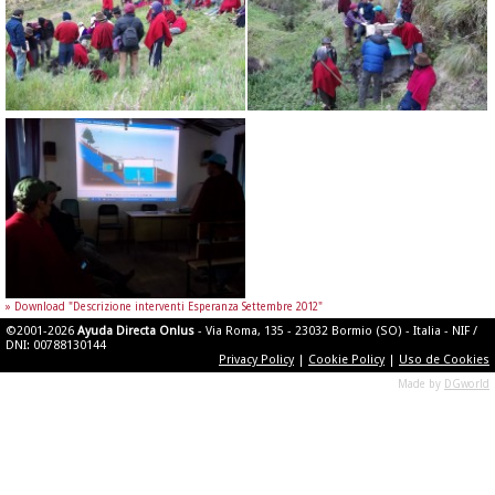
» Download "Descrizione interventi Esperanza Settembre 2012"
©2001-2026
Ayuda Directa Onlus
- Via Roma, 135 - 23032 Bormio (SO) - Italia - NIF /
DNI: 00788130144
Privacy Policy
|
Cookie Policy
|
Uso de Cookies
Made by
DGworld