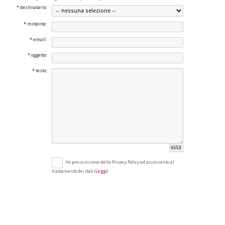
destinatario:
mittente:
email:
oggetto:
testo:
Ho preso visione della Privacy Policy ed acconsento al
trattamento dei dati (
Leggi
)