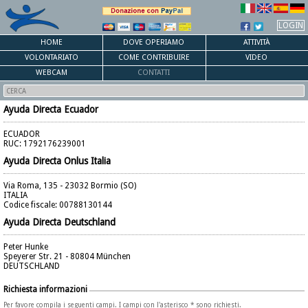
LOGIN
HOME
DOVE OPERIAMO
ATTIVITÀ
VOLONTARIATO
COME CONTRIBUIRE
VIDEO
WEBCAM
CONTATTI
Ayuda Directa Ecuador
ECUADOR
RUC: 1792176239001
Ayuda Directa Onlus Italia
Via Roma, 135 - 23032 Bormio (SO)
ITALIA
Codice fiscale: 00788130144
Ayuda Directa Deutschland
Peter Hunke
Speyerer Str. 21 - 80804 München
DEUTSCHLAND
Richiesta informazioni
Per favore compila i seguenti campi. I campi con l'asterisco * sono richiesti.