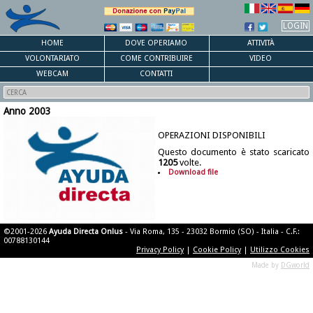
LOGIN
HOME
DOVE OPERIAMO
ATTIVITÀ
VOLONTARIATO
COME CONTRIBUIRE
VIDEO
WEBCAM
CONTATTI
Anno 2003
OPERAZIONI DISPONIBILI
Questo documento è stato scaricato
1205
volte.
Download file
©2001-2026
Ayuda Directa Onlus
- Via Roma, 135 - 23032 Bormio (SO) - Italia - C.F.:
00788130144
Privacy Policy
|
Cookie Policy
|
Utilizzo Cookies
Made by
DGworld