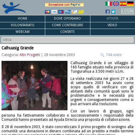
LOGIN
HOME
DOVE OPERIAMO
ATTIVITÀ
VOLONTARIATO
COME CONTRIBUIRE
VIDEO
WEBCAM
CONTATTI
Calhuasig Grande
Categoria:
Altri Progetti
| 28 novembre 2003
744 visite
Calhuasig Grande è un villaggio di
160 famiglie situato nella provincia di
Tungurahua a 3.500 metri s.l.m.
La visita realizzata nei giorni 27 e 28
di settembre 2003 ha avuto come
scopo quello di verificare con gli
abitanti della comunità quali sono le
problematiche e le necessità più
urgenti e conseguentemente come si
può arrivare alla risoluzione.
Con un lavoro di gruppo, ogni
persona ha fattivamente collaborato e successivamente i responsabili della
Comunità hanno presentato ad Ayuda Directa una proposta di collaborazione.
Il 28 di novembre 2003, è stato concretizzato il primo progetto di sostegno alla
comunità: una donazione in denaro combinata ad un prestito a medio termine