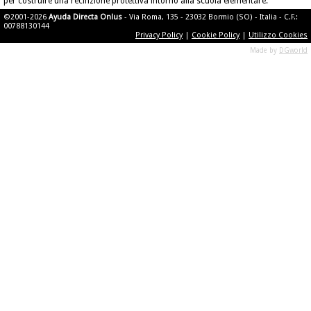
per costruire una recinzione protettiva intorno alla scuola elementare.
©2001-2026
Ayuda Directa Onlus
- Via Roma, 135 - 23032 Bormio (SO) - Italia - C.F.:
00788130144
Privacy Policy
|
Cookie Policy
|
Utilizzo Cookies
Made by
DGworld