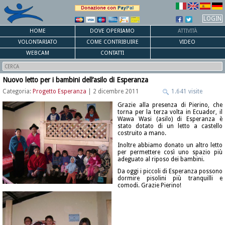
LOGIN
HOME
DOVE OPERIAMO
ATTIVITÀ
VOLONTARIATO
COME CONTRIBUIRE
VIDEO
WEBCAM
CONTATTI
Nuovo letto per i bambini dell’asilo di Esperanza
Categoria:
Progetto Esperanza
| 2 dicembre 2011
1.641 visite
Grazie alla presenza di Pierino, che
torna per la terza volta in Ecuador, il
Wawa Wasi (asilo) di Esperanza è
stato dotato di un letto a castello
costruito a mano.
Inoltre abbiamo donato un altro letto
per permettere così uno spazio più
adeguato al riposo dei bambini.
Da oggi i piccoli di Esperanza possono
dormire pisolini più tranquilli e
comodi. Grazie Pierino!