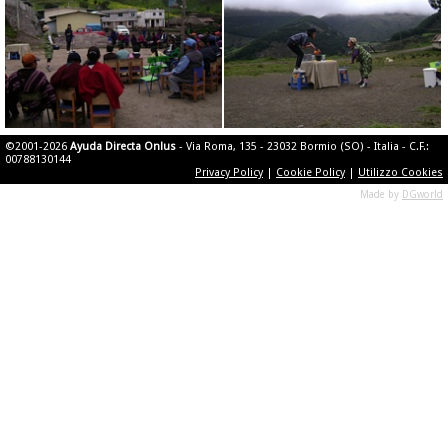
©2001-2026
Ayuda Directa Onlus
- Via Roma, 135 - 23032 Bormio (SO) - Italia - C.F.:
00788130144
Privacy Policy
|
Cookie Policy
|
Utilizzo Cookies
Made by
DGworld