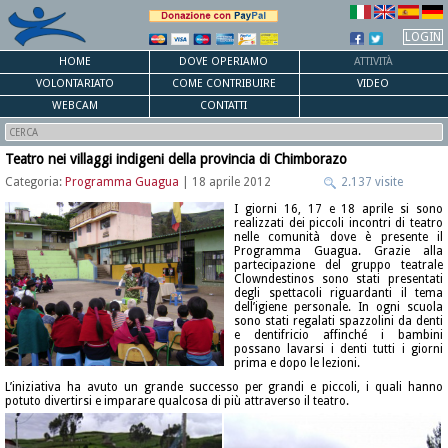
LOGIN
HOME
DOVE OPERIAMO
ATTIVITÀ
VOLONTARIATO
COME CONTRIBUIRE
VIDEO
WEBCAM
CONTATTI
Teatro nei villaggi indigeni della provincia di Chimborazo
Categoria:
Programma Guagua
| 18 aprile 2012
2.137 visite
I giorni 16, 17 e 18 aprile si sono
realizzati dei piccoli incontri di teatro
nelle comunità dove è presente il
Programma Guagua. Grazie alla
partecipazione del gruppo teatrale
Clowndestinos sono stati presentati
degli spettacoli riguardanti il tema
dell’igiene personale. In ogni scuola
sono stati regalati spazzolini da denti
e dentifricio affinché i bambini
possano lavarsi i denti tutti i giorni
prima e dopo le lezioni.
L’iniziativa ha avuto un grande successo per grandi e piccoli, i quali hanno
potuto divertirsi e imparare qualcosa di più attraverso il teatro.