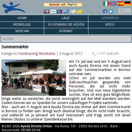
LOGIN
HOME
LAGE
AKTIVITÄTEN
FREIWILLIGE
SO KÖNNEN SIE HELFEN
VIDEO
WEBCAM
KONTAKT
Sommermärkte
Kategorie:
Fundraising Aktivitäten
| 9 August 2015
1.157 aufrufe
Am 19. Juli war und am 9. August wird
auch Ayuda Directa mit einem Stand
auf den Sommermärkten in Bormio
vertreten sein.
Schon im Juli wurden uns viele
Gebrauchtsachen gespendet, von
Personen, die sie nicht mehr
brauchen. Und nun neue Eigentümer
suchen. Dies ist eine gute Möglichkeit,
Dinge weiter zu verwerten, die sonst womöglich auf den Müll wandern würden.
Zudem können wir so Spenden für unsere zukünftigen Projekte sammeln.
Also - auch am 9. August wird Ayuda Directa wie immer auf dem Sommermarkt
in Bormio zu finden sein. Bringt auch diesmal Dinge, die ihr nicht mehr braucht,
und vielleicht ist ja jemand am Kauf interessiert und trägt somit mit einen
kleinen Obulus zu unserer Spendenkasse bei.
©2001-2026
Ayuda Directa Onlus
- Via Roma, 135 - 23032 Bormio (SO) - Italia -
Steuerrecht: 00788130144