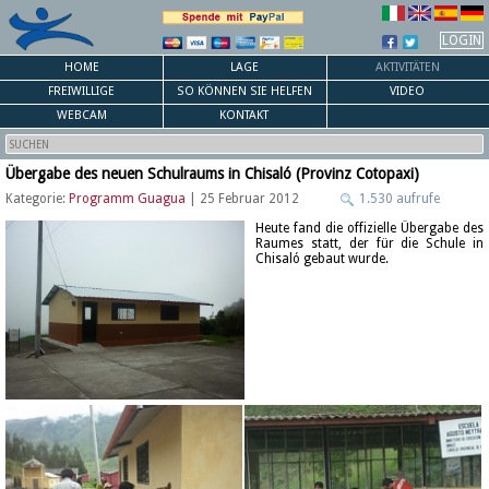
LOGIN
HOME
LAGE
AKTIVITÄTEN
FREIWILLIGE
SO KÖNNEN SIE HELFEN
VIDEO
WEBCAM
KONTAKT
Übergabe des neuen Schulraums in Chisaló (Provinz Cotopaxi)
Kategorie:
Programm Guagua
| 25 Februar 2012
1.530 aufrufe
Heute fand die offizielle Übergabe des
Raumes statt, der für die Schule in
Chisaló gebaut wurde.