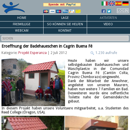
LOGIN
HOME
LAGE
AKTIVITÄTEN
FREIWILLIGE
SO KÖNNEN SIE HELFEN
VIDEO
WEBCAM
KONTAKT
Eroeffnung der Badehaueschen in Cagrin Buena Fé
Kategorie:
Projekt Esperanza
| 2 Juli 2012
1.230 aufrufe
Heute haben wir unsere
selbstgebauten Badehaueschen und
Waschplaetze in der Comunidad
Cagrin Buena Fé (Cantón Colta,
Provinz Chimborazo) eingeweiht.
Dank der Mitarbeit der Anwohner,
angeleitet von unseren Maurern,
haben nun weitere 7 Familien ein Bad.
Desweiteren wurde eine oeffentliche
Toilette nahe der Gemeindekirche
gebaut.
In diesem Projekt haben unsere Voluntaere mitgearbeitet, u.a. Studenten des
Reed College (Oregon, USA).