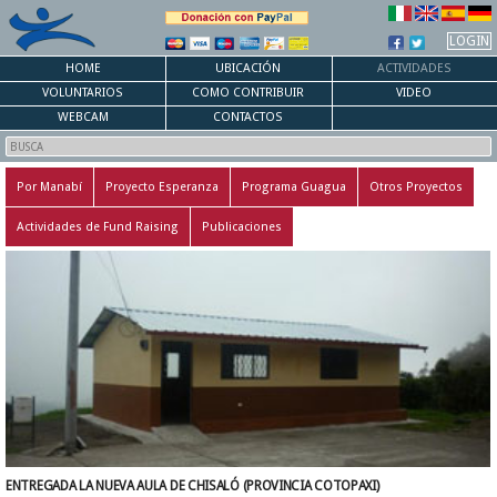
LOGIN
HOME
UBICACIÓN
ACTIVIDADES
VOLUNTARIOS
COMO CONTRIBUIR
VIDEO
WEBCAM
CONTACTOS
Por Manabí
Proyecto Esperanza
Programa Guagua
Otros Proyectos
Actividades de Fund Raising
Publicaciones
ENTREGADA LA NUEVA AULA DE CHISALÓ (PROVINCIA COTOPAXI)