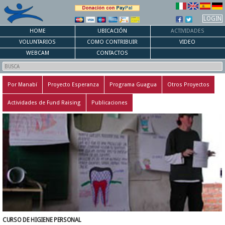
LOGIN
HOME
UBICACIÓN
ACTIVIDADES
VOLUNTARIOS
COMO CONTRIBUIR
VIDEO
WEBCAM
CONTACTOS
Por Manabí
Proyecto Esperanza
Programa Guagua
Otros Proyectos
Actividades de Fund Raising
Publicaciones
CURSO DE HIGIENE PERSONAL