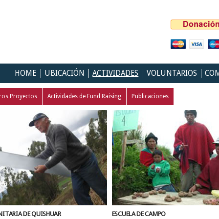
HOME
UBICACIÓN
ACTIVIDADES
VOLUNTARIOS
COM
ros Proyectos
Actividades de Fund Raising
Publicaciones
NITARIA DE QUISHUAR
ESCUELA DE CAMPO