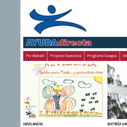
Por Manabí
Proyecto Esperanza
Programa Guagua
Ot
NEVILANDIA
BATERÍA SA