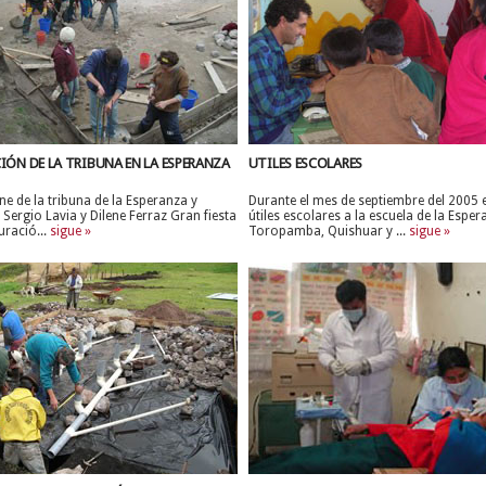
ÓN DE LA TRIBUNA EN LA ESPERANZA
UTILES ESCOLARES
e de la tribuna de la Esperanza y
Durante el mes de septiembre del 2005
 Sergio Lavia y Dilene Ferraz Gran fiesta
útiles escolares a la escuela de la Esper
uració...
sigue »
Toropamba, Quishuar y ...
sigue »