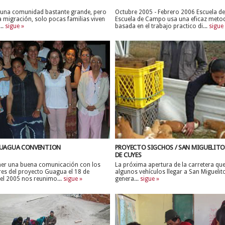
 una comunidad bastante grande, pero
Octubre 2005 - Febrero 2006 Escuela 
a migración, solo pocas familias viven
Escuela de Campo usa una eficaz meto
..
sigue »
basada en el trabajo practico di...
sigue
UAGUA CONVENTION
PROYECTO SIGCHOS / SAN MIGUELITO
DE CUYES
er una buena comunicación con los
La próxima apertura de la carretera que
es del proyecto Guagua el 18 de
algunos vehículos llegar a San Miguelit
el 2005 nos reunimo...
sigue »
genera...
sigue »