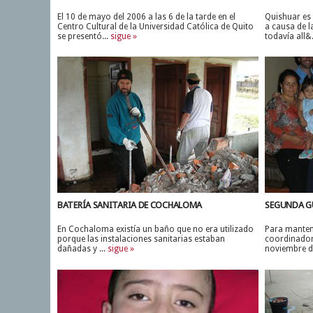
El 10 de mayo del 2006 a las 6 de la tarde en el
Quishuar es
Centro Cultural de la Universidad Católica de Quito
a causa de l
se presentó...
sigue »
todavía all&.
BATERÍA SANITARIA DE COCHALOMA
SEGUNDA G
En Cochaloma existía un baño que no era utilizado
Para manten
porque las instalaciones sanitarias estaban
coordinador
dañadas y ...
sigue »
noviembre d