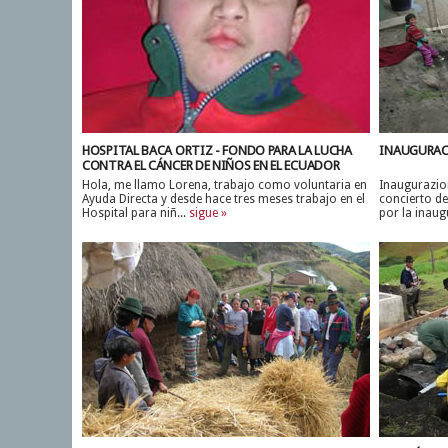
HOSPITAL BACA ORTIZ - FONDO PARA LA LUCHA
INAUGURACI
CONTRA EL CÁNCER DE NIÑOS EN EL ECUADOR
Hola, me llamo Lorena, trabajo como voluntaria en
Inaugurazion
Ayuda Directa y desde hace tres meses trabajo en el
concierto de
Hospital para niñ...
sigue »
por la inaug