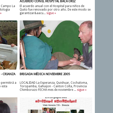
ACUERDO CON EL HOSPITAL BACA ORIZ
de Campo La
El acuerdo anual con el Hospital para niños de
dologia
Quito fue renovado por otro año. De este modo se
 »
garantizar&aacu...
sigue »
 - CRIANZA
BRIGADA MÉDICA NOVIEMBRE 2005
 permitirá a
LOCALIDAD La Esperanza, Quishuar, Cochaloma,
o esta
Toropamba, Gahuijon - Canton Colta, Provincia
Chimborazo FECHA mes de noviembre ...
sigue »