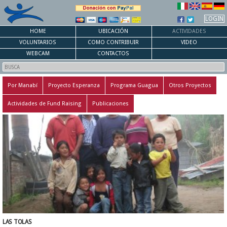
LOGIN
HOME
UBICACIÓN
ACTIVIDADES
VOLUNTARIOS
COMO CONTRIBUIR
VIDEO
WEBCAM
CONTACTOS
Por Manabí
Proyecto Esperanza
Programa Guagua
Otros Proyectos
Actividades de Fund Raising
Publicaciones
LAS TOLAS