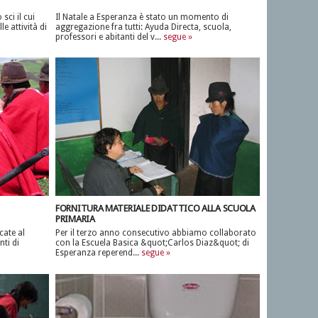
sci il cui
Il Natale a Esperanza è stato un momento di
e attività di
aggregazione fra tutti: Ayuda Directa, scuola,
professori e abitanti del v...
segue »
FORNITURA MATERIALE DIDATTICO ALLA SCUOLA
PRIMARIA
cate al
Per il terzo anno consecutivo abbiamo collaborato
nti di
con la Escuela Basica &quot;Carlos Diaz&quot; di
Esperanza reperend...
segue »