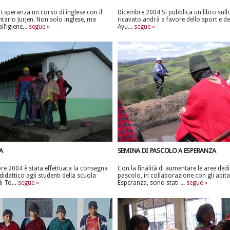
a Esperanza un corso di inglese con il
Dicembre 2004 Si pubblica un libro sullo 
tario Jurjen. Non solo inglese, ma
ricavato andrà a favore dello sport e dell
l’igiene...
segue »
Ayu...
segue »
A
SEMINA DI PASCOLO A ESPERANZA
bre 2004 è stata effettuata la consegna
Con la finalità di aumentare le aree dedi
didattico agli studenti della scuola
pascolo, in collaborazione con gli abita
i To...
segue »
Esperanza, sono stati ...
segue »